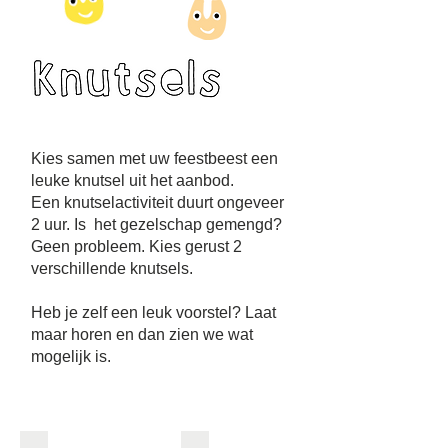
Kies samen met uw feestbeest een
leuke knutsel uit het aanbod.
Een knutselactiviteit duurt ongeveer
2 uur. Is het gezelschap gemengd?
Geen probleem. Kies gerust 2
verschillende knutsels.
Heb je zelf een leuk voorstel? Laat
maar horen en dan zien we wat
mogelijk is.